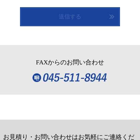
リシーに基づき当社が収集するものを意味するものとします。本
サービスにおいて当社が収集する利用者情報は、その収集方法に
送信する
応じて、以下のようなものとなります。
(1) ユーザーからご提供いただく情報 本サービスを利用するため
に、または本サービスの利用を通じてユーザーからご提供いただ
く情報は以下のとおりです。
・氏名、プロフィールに関する情報
FAXからのお問い合わせ
・メールアドレス、電話番号、住所等連絡先に関する情報
・入力フォームその他当社が定める方法を通じてユーザーが入力
または送信する情報
(2) ユーザーが本サービスの利用において、他のサービスと連携
を許可することにより、当該他のサービスからご提供いただく情
報
ユーザーが、本サービスを利用するにあたり、ソーシャルネット
ワーキングサービス等の他のサービスとの連携を許可した場合に
お見積り・お問い合わせはお気軽にご連絡くだ
は、その許可の際にご同意いただいた内容に基づき、以下の情報