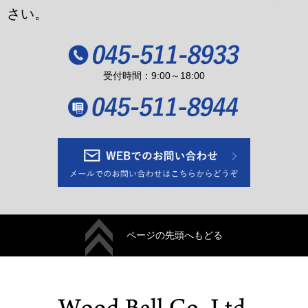
を当該外部サービスから収集します。
さい。
・当該外部サービスでユーザーが利用するID
・その他当該外部サービスのプライバシー設定によりユーザーが
連携先に開示を認めた情報
受付時間：9:00～18:00
(3) ユーザーが本サービスを利用するにあたって、当社が収集す
る情報
当社は、本サービスへのアクセス状況やそのご利用方法に関する
情報を収集することがあります。これには以下の情報が含まれま
す。
・リファラ
・IPアドレス
・サーバーアクセスログに関する情報
ページの先頭へもどる
・Cookie、ADID、IDFAその他の識別子
(4) ユーザーが本サービスを利用するにあたって、当社がユーザ
ーの個別同意に基づいて収集する情報
当社は、ユーザーが3-1に定める方法により個別に同意した場